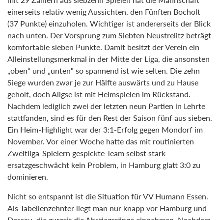
einerseits relativ wenig Aussichten, den Fünften Bocholt
(37 Punkte) einzuholen. Wichtiger ist andererseits der Blick
nach unten. Der Vorsprung zum Siebten Neustrelitz beträgt
komfortable sieben Punkte. Damit besitzt der Verein ein
Alleinstellungsmerkmal in der Mitte der Liga, die ansonsten
„oben“ und „unten“ so spannend ist wie selten. Die zehn
Siege wurden zwar je zur Hälfte auswärts und zu Hause
geholt, doch Aligse ist mit Heimspielen im Rückstand.
Nachdem lediglich zwei der letzten neun Partien in Lehrte
stattfanden, sind es für den Rest der Saison fünf aus sieben.
Ein Heim-Highlight war der 3:1-Erfolg gegen Mondorf im
November. Vor einer Woche hatte das mit routinierten
Zweitliga-Spielern gespickte Team selbst stark
ersatzgeschwächt kein Problem, in Hamburg glatt 3:0 zu
dominieren.
Nicht so entspannt ist die Situation für VV Humann Essen.
Als Tabellenzehnter liegt man nur knapp vor Hamburg und
Dessau, die zurzeit die Abstiegsränge einnehmen. Nachdem