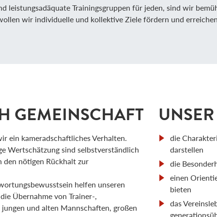
und leistungsadäquate Trainingsgruppen für jeden, sind wir bemüh
llen wir individuelle und kollektive Ziele fördern und erreichen
H GEMEINSCHAFT
UNSER 
ir ein kameradschaftliches Verhalten.
die Charakter
ige Wertschätzung sind selbstverständlich
darstellen
n den nötigen Rückhalt zur
die Besonder
einen Orient
ntwortungsbewusstsein helfen unseren
bieten
h die Übernahme von Trainer-,
das Vereinsle
ei jungen und alten Mannschaften, großen
generationsüb