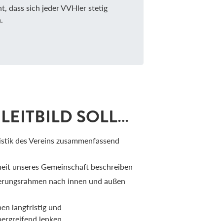
t, dass sich jeder VVHler stetig
.
LEITBILD SOLL…
istik des Vereins zusammenfassend
heit unseres Gemeinschaft beschreiben
ierungsrahmen nach innen und außen
ben langfristig und
ergreifend lenken