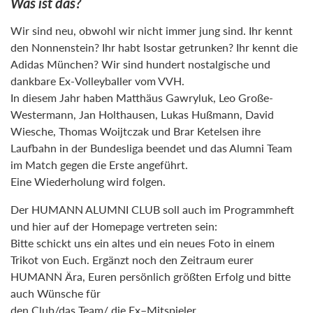
Was ist das?
Wir sind neu, obwohl wir nicht immer jung sind. Ihr kennt
den Nonnenstein? Ihr habt Isostar getrunken? Ihr kennt die
Adidas München? Wir sind hundert nostalgische und
dankbare Ex-Volleyballer vom VVH.
In diesem Jahr haben Matthäus Gawryluk, Leo Große-
Westermann, Jan Holthausen, Lukas Hußmann, David
Wiesche, Thomas Woijtczak und Brar Ketelsen ihre
Laufbahn in der Bundesliga beendet und das Alumni Team
im Match gegen die Erste angeführt.
Eine Wiederholung wird folgen.
De
r
HUMANN ALUMNI CLUB
soll
auch im Programmheft
und hier auf der Homepage
vertreten sein:
Bitte schickt uns ein altes und ein neues Foto in einem
Trikot von Euch.
Ergän
zt noch den
Zeitraum eurer
HUMANN
Ära, Euren persönlich größten Erfolg und bitte
auch Wünsch
e
für
den Club/das Team/ d
ie
Ex
–
Mitspieler
.