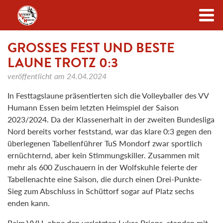
Zum Inhalt
GROSSES FEST UND BESTE L
AUNE TROTZ 0:3
veröffentlicht am
24.04.2024
In Festtagslaune präsentierten sich die Volleyballer des VV
Humann Essen beim letzten Heimspiel der Saison
2023/2024. Da der Klassenerhalt in der zweiten Bundesliga
Nord bereits vorher feststand, war das klare 0:3 gegen den
überlegenen Tabellenführer TuS Mondorf zwar sportlich
ernüchternd, aber kein Stimmungskiller. Zusammen mit
mehr als 600 Zuschauern in der Wolfskuhle feierte der
Tabellenachte eine Saison, die durch einen Drei-Punkte-
Sieg zum Abschluss in Schüttorf sogar auf Platz sechs
enden kann.
Beim VVH, ohne den verletzten Lukas Prions, standen mit