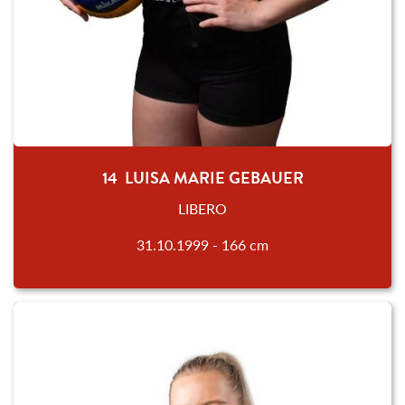
14 LUISA MARIE GEBAUER
LIBERO
31.10.1999 - 166 cm