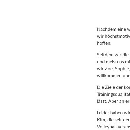
Nachdem eine wei
wir höchstmotivi
hoffen.
Seitdem wir die
und meistens mi
wir Zoe, Sophie
willkommen und 
Die Ziele der ko
Trainingsqualitä
lässt. Aber an e
Leider haben wir
Kim, die seit de
Volleyball verab