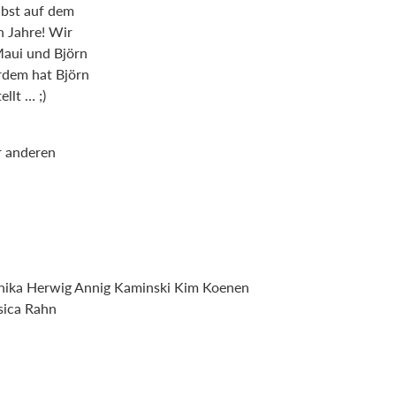
elbst auf dem
n Jahre! Wir
Maui und Björn
rdem hat Björn
llt … ;)
r anderen
nnika Herwig Annig Kaminski Kim Koenen
sica Rahn