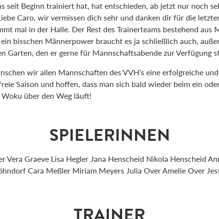
ns seit Beginn trainiert hat, hat entschieden, ab jetzt nur noch s
Liebe Caro, wir vermissen dich sehr und danken dir für die letzte
mmt mal in der Halle. Der Rest des Trainerteams bestehend aus 
, ein bisschen Männerpower braucht es ja schließlich auch, auße
en Garten, den er gerne für Mannschaftsabende zur Verfügung ste
schen wir allen Mannschaften des VVH‘s eine erfolgreiche und
reie Saison und hoffen, dass man sich bald wieder beim ein ode
r Woku über den Weg läuft!
SPIELERINNEN
 Vera Graeve Lisa Hegler Jana Henscheid Nikola Henscheid A
öhndorf Cara Meßler Miriam Meyers Julia Over Amelie Over Jes
TRAINER