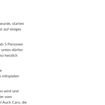
 wurde, starten
t auf einiges
als 5 Personen
n unten dürfen
nz herzlich
e
n mitspielen
ten wird und
der vom
e! Auch Caro, die