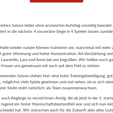
tere Saison leider ohne anvisierten Aufstieg vorzeitig beendet
ert in die nächste. 4 souveräne Siege in 4 Spielen lassen zumides
 Halle wieder nutzen können trainieren wir, manchmal mit mehr 
t guter Stimmung und hoher Konzentration. Als Verstärkung vo
, Laurentin, Lara und Anne bei uns begrüßen. Wir heißen euch ga
freuen uns gemeinsam mit euch auf dem Feld zu stehen.
mmenden Saison stehen fest: eine hohe Trainingsbeteiligung, gut
t, möglichst viele Spiele gewinnen und mal sehen, ob es sich obe
rster Stelle steht natürlich: als Team zusammenwachsen.
 auch Abgänge zu verzeichnen: Annig, die ab jetzt in der 1. star
r Jugend ein fester Mannschaftsbestandteil war und sich nun lei
schiedet hat. Wir wünschen euch für die Zukunft alles alles Gut