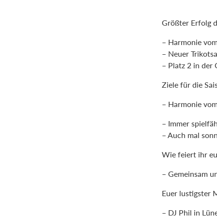
Größter Erfolg d
– Harmonie vom 
– Neuer Trikots
– Platz 2 in der
Ziele für die Sa
– Harmonie vom 
– Immer spielfäh
– Auch mal sonn
Wie feiert ihr e
– Gemeinsam un
Euer lustigster
– DJ Phil in Lün