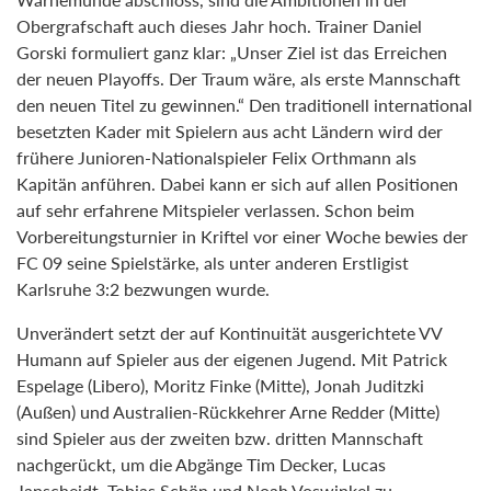
Obergrafschaft auch dieses Jahr hoch. Trainer Daniel
Gorski formuliert ganz klar: „Unser Ziel ist das Erreichen
der neuen Playoffs. Der Traum wäre, als erste Mannschaft
den neuen Titel zu gewinnen.“ Den traditionell international
besetzten Kader mit Spielern aus acht Ländern wird der
frühere Junioren-Nationalspieler Felix Orthmann als
Kapitän anführen. Dabei kann er sich auf allen Positionen
auf sehr erfahrene Mitspieler verlassen. Schon beim
Vorbereitungsturnier in Kriftel vor einer Woche bewies der
FC 09 seine Spielstärke, als unter anderen Erstligist
Karlsruhe 3:2 bezwungen wurde.
Unverändert setzt der auf Kontinuität ausgerichtete VV
Humann auf Spieler aus der eigenen Jugend. Mit Patrick
Espelage (Libero), Moritz Finke (Mitte), Jonah Juditzki
(Außen) und Australien-Rückkehrer Arne Redder (Mitte)
sind Spieler aus der zweiten bzw. dritten Mannschaft
nachgerückt, um die Abgänge Tim Decker, Lucas
Janscheidt, Tobias Schön und Noah Voswinkel zu