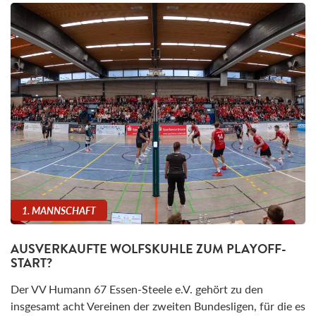
1. MANNSCHAFT
AUSVERKAUFTE WOLFSKUHLE ZUM PLAYOFF-
START?
Der VV Humann 67 Essen-Steele e.V. gehört zu den
insgesamt acht Vereinen der zweiten Bundesligen, für die es