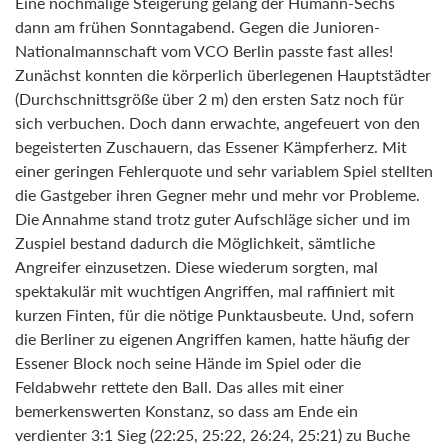
Eine nochmalige Steigerung gelang der Humann-Sechs
dann am frühen Sonntagabend. Gegen die Junioren-
Nationalmannschaft vom VCO Berlin passte fast alles!
Zunächst konnten die körperlich überlegenen Hauptstädter
(Durchschnittsgröße über 2 m) den ersten Satz noch für
sich verbuchen. Doch dann erwachte, angefeuert von den
begeisterten Zuschauern, das Essener Kämpferherz. Mit
einer geringen Fehlerquote und sehr variablem Spiel stellten
die Gastgeber ihren Gegner mehr und mehr vor Probleme.
Die Annahme stand trotz guter Aufschläge sicher und im
Zuspiel bestand dadurch die Möglichkeit, sämtliche
Angreifer einzusetzen. Diese wiederum sorgten, mal
spektakulär mit wuchtigen Angriffen, mal raffiniert mit
kurzen Finten, für die nötige Punktausbeute. Und, sofern
die Berliner zu eigenen Angriffen kamen, hatte häufig der
Essener Block noch seine Hände im Spiel oder die
Feldabwehr rettete den Ball. Das alles mit einer
bemerkenswerten Konstanz, so dass am Ende ein
verdienter 3:1 Sieg (22:25, 25:22, 26:24, 25:21) zu Buche