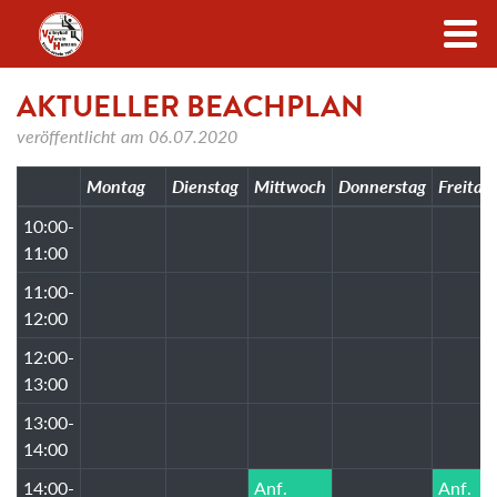
Zum Inhalt
AKTUELLER BEACHPLAN
veröffentlicht am
06.07.2020
Montag
Dienstag
Mittwoch
Donnerstag
Freitag
10:00-
11:00
11:00-
12:00
12:00-
13:00
13:00-
14:00
14:00-
Anf.
Anf.