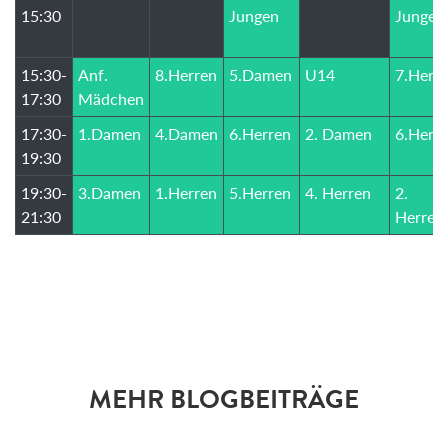
15:30
Jungen
Jungen
15:30-
Anf.
8.Herren
5.Damen
U14
7.Herr
17:30
Mädchen
17:30-
1.Damen
4.Damen
6.Herren
2. Damen
6.Herr
19:30
19:30-
3.Damen
1.Herren
5.Herren
4. Herren
2.
21:30
Herren
MEHR BLOGBEITRÄGE