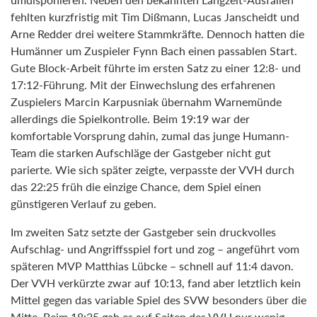
fehlten kurzfristig mit Tim Dißmann, Lucas Janscheidt und
Arne Redder drei weitere Stammkräfte. Dennoch hatten die
Humänner um Zuspieler Fynn Bach einen passablen Start.
Gute Block-Arbeit führte im ersten Satz zu einer 12:8- und
17:12-Führung. Mit der Einwechslung des erfahrenen
Zuspielers Marcin Karpusniak übernahm Warnemünde
allerdings die Spielkontrolle. Beim 19:19 war der
komfortable Vorsprung dahin, zumal das junge Humann-
Team die starken Aufschläge der Gastgeber nicht gut
parierte. Wie sich später zeigte, verpasste der VVH durch
das 22:25 früh die einzige Chance, dem Spiel einen
günstigeren Verlauf zu geben.
Im zweiten Satz setzte der Gastgeber sein druckvolles
Aufschlag- und Angriffsspiel fort und zog – angeführt vom
späteren MVP Matthias Lübcke – schnell auf 11:4 davon.
Der VVH verkürzte zwar auf 10:13, fand aber letztlich kein
Mittel gegen das variable Spiel des SVW besonders über die
Mitte. Beim 18:25 gab es auf Seiten des VVH nur wenig