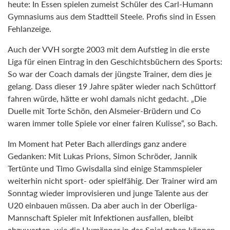
heute: In Essen spielen zumeist Schüler des Carl-Humann
Gymnasiums aus dem Stadtteil Steele. Profis sind in Essen
Fehlanzeige.
Auch der VVH sorgte 2003 mit dem Aufstieg in die erste
Liga für einen Eintrag in den Geschichtsbüchern des Sports:
So war der Coach damals der jüngste Trainer, dem dies je
gelang. Dass dieser 19 Jahre später wieder nach Schüttorf
fahren würde, hätte er wohl damals nicht gedacht. „Die
Duelle mit Torte Schön, den Alsmeier-Brüdern und Co
waren immer tolle Spiele vor einer fairen Kulisse“, so Bach.
Im Moment hat Peter Bach allerdings ganz andere
Gedanken: Mit Lukas Prions, Simon Schröder, Jannik
Tertünte und Timo Gwisdalla sind einige Stammspieler
weiterhin nicht sport- oder spielfähig. Der Trainer wird am
Sonntag wieder improvisieren und junge Talente aus der
U20 einbauen müssen. Da aber auch in der Oberliga-
Mannschaft Spieler mit Infektionen ausfallen, bleibt
abzuwarten, wie die Humänner in das Spiel gehen können.