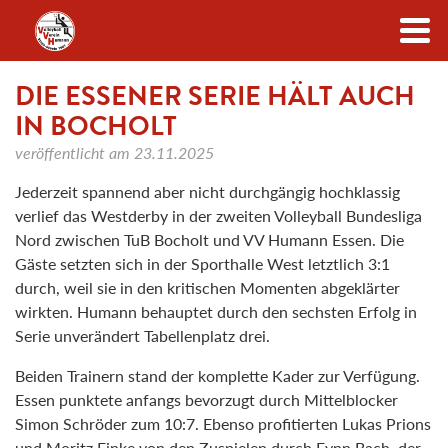
Zum Inhalt
DIE ESSENER SERIE HÄLT AUCH
IN BOCHOLT
veröffentlicht am
23.11.2025
Jederzeit spannend aber nicht durchgängig hochklassig
verlief das Westderby in der zweiten Volleyball Bundesliga
Nord zwischen TuB Bocholt und VV Humann Essen. Die
Gäste setzten sich in der Sporthalle West letztlich 3:1
durch, weil sie in den kritischen Momenten abgeklärter
wirkten. Humann behauptet durch den sechsten Erfolg in
Serie unverändert Tabellenplatz drei.
Beiden Trainern stand der komplette Kader zur Verfügung.
Essen punktete anfangs bevorzugt durch Mittelblocker
Simon Schröder zum 10:7. Ebenso profitierten Lukas Prions
und Moritz Finke von den Zuspielen durch Fynn Bach, der