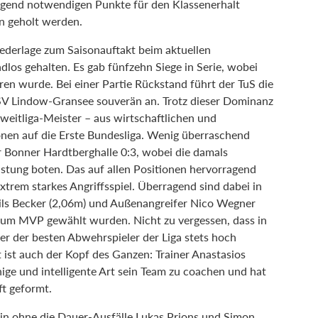
ingend notwendigen Punkte für den Klassenerhalt
n geholt werden.
ederlage zum Saisonauftakt beim aktuellen
dlos gehalten. Es gab fünfzehn Siege in Serie, wobei
ren wurde. Bei einer Partie Rückstand führt der TuS die
SV Lindow-Gransee souverän an. Trotz dieser Dominanz
weitliga-Meister – aus wirtschaftlichen und
nen auf die Erste Bundesliga. Wenig überraschend
r Bonner Hardtberghalle 0:3, wobei die damals
stung boten. Das auf allen Positionen hervorragend
xtrem starkes Angriffsspiel. Überragend sind dabei in
ils Becker (2,06m) und Außenangreifer Nico Wegner
 zum MVP gewählt wurden. Nicht zu vergessen, dass in
er der besten Abwehrspieler der Liga stets hoch
ist auch der Kopf des Ganzen: Trainer Anastasios
uhige und intelligente Art sein Team zu coachen und hat
ft geformt.
hin ohne die Dauer-Ausfälle Lukas Prions und Simon