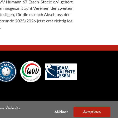
VV Humann 67 Essen-Steele e.V. gehört
en insgesamt acht Vereinen der zweiten
esligen, für die es nach Abschluss der
trunde 2025/2026 jetzt erst richtig los
.
ser Webseite.
Ablehnen
Akzeptieren