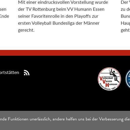
Mit einer eindrucksvollen Vorstellung wurde
Der 
sen
der TV Rottenburg beim VV Humann Essen
zu d
 Ende
seiner Favoritenrolle in den Playoffs zur
Bund
ersten Volleyball Bundesliga der Männer
Haup
gerecht.
geht
rtstätten
nde Funktionen unerlässlich, andere helfen uns bei der Verbesserung die