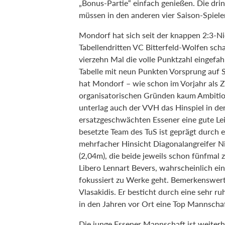
„Bonus-Partie“ einfach genießen. Die dr
müssen in den anderen vier Saison-Spiele
Mondorf hat sich seit der knappen 2:3-Ni
Tabellendritten VC Bitterfeld-Wolfen scha
vierzehn Mal die volle Punktzahl eingefah
Tabelle mit neun Punkten Vorsprung auf 
hat Mondorf – wie schon im Vorjahr als Z
organisatorischen Gründen kaum Ambitio
unterlag auch der VVH das Hinspiel in de
ersatzgeschwächten Essener eine gute Lei
besetzte Team des TuS ist geprägt durch e
mehrfacher Hinsicht Diagonalangreifer N
(2,04m), die beide jeweils schon fünfmal
Libero Lennart Bevers, wahrscheinlich ein
fokussiert zu Werke geht. Bemerkenswert 
Vlasakidis. Er besticht durch eine sehr r
in den Jahren vor Ort eine Top Mannscha
Die junge Essener Mannschaft ist weiter