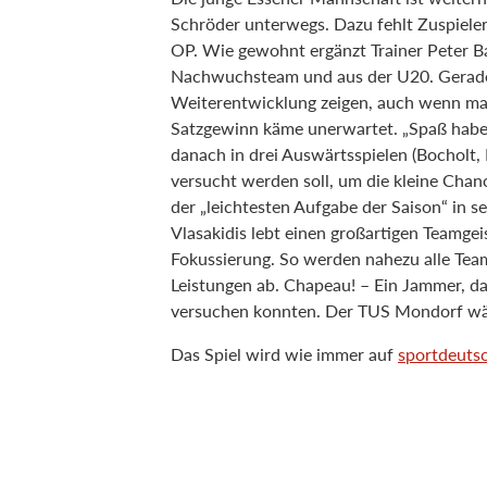
Schröder unterwegs. Dazu fehlt Zuspieler
OP. Wie gewohnt ergänzt Trainer Peter B
Nachwuchsteam und aus der U20. Gerade
Weiterentwicklung zeigen, auch wenn man 
Satzgewinn käme unerwartet. „Spaß haben 
danach in drei Auswärtsspielen (Bocholt
versucht werden soll, um die kleine Chanc
der „leichtesten Aufgabe der Saison“ in s
Vlasakidis lebt einen großartigen Teamgei
Fokussierung. So werden nahezu alle Te
Leistungen ab. Chapeau! – Ein Jammer, das
versuchen konnten. Der TUS Mondorf wäre
Das Spiel wird wie immer auf
sportdeutsc