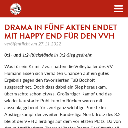
Zum Inhalt
DRAMA IN FÜNF AKTEN ENDET
MIT HAPPY END FÜR DEN VVH
veröffentlicht am
27.11.2022
0:1- und 1:2-Rückstände in 3:2-Sieg gedreht
Was für ein Krimi! Zwar hatten die Volleyballer des VV
Humann Essen sich verhalten Chancen auf ein gutes
Ergebnis gegen den favorisierten TuB Bocholt
ausgerechnet. Doch dass dabei ein Sieg herauskam,
überraschte schon etwas. Großartiger Kampf und das
wieder lautstarke Publikum im Rücken waren mit
ausschlaggebend für zwei ganz wichtige Punkte im
Abstiegskampf der zweiten Bundesliga Nord. Trotz des 3:2
bleibt der VVH allerdings auf dem vorletzten Platz. Da von
den mitgefährdeten Teams Münster (gegen Schüttorf) voll