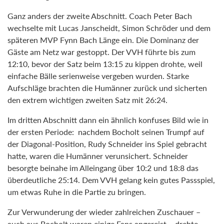
Ganz anders der zweite Abschnitt. Coach Peter Bach
wechselte mit Lucas Janscheidt, Simon Schröder und dem
späteren MVP Fynn Bach Länge ein. Die Dominanz der
Gäste am Netz war gestoppt. Der VVH führte bis zum
12:10, bevor der Satz beim 13:15 zu kippen drohte, weil
einfache Bälle serienweise vergeben wurden. Starke
Aufschläge brachten die Humänner zurück und sicherten
den extrem wichtigen zweiten Satz mit 26:24.
Im dritten Abschnitt dann ein ähnlich konfuses Bild wie in
der ersten Periode: nachdem Bocholt seinen Trumpf auf
der Diagonal-Position, Rudy Schneider ins Spiel gebracht
hatte, waren die Humänner verunsichert. Schneider
besorgte beinahe im Alleingang über 10:2 und 18:8 das
überdeutliche 25:14. Dem VVH gelang kein gutes Passspiel,
um etwas Ruhe in die Partie zu bringen.
Zur Verwunderung der wieder zahlreichen Zuschauer –
auch aus Bocholt waren einige Fans angereist – drehte