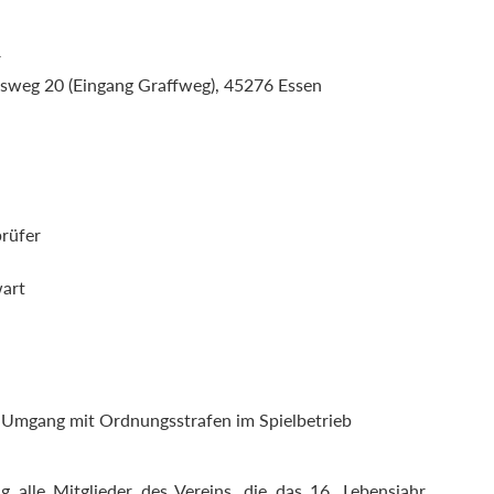
r
sweg 20 (Eingang Graffweg), 45276 Essen
prüfer
wart
 Umgang mit Ordnungsstrafen im Spielbetrieb
g alle Mitglieder des Vereins, die das 16. Lebensjahr