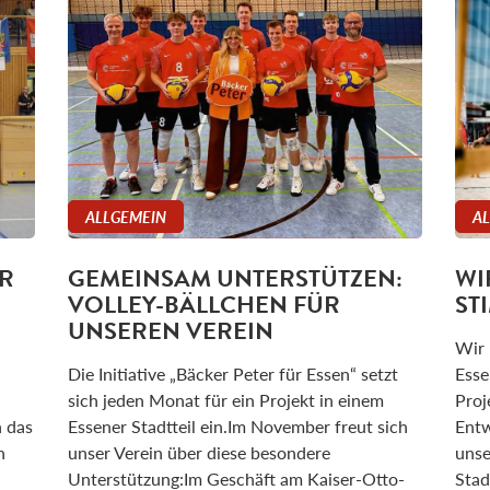
ALLGEMEIN
A
R
GEMEINSAM UNTERSTÜTZEN:
WI
VOLLEY-BÄLLCHEN FÜR
ST
UNSEREN VEREIN
Wir 
Die Initiative „Bäcker Peter für Essen“ setzt
Esse
sich jeden Monat für ein Projekt in einem
Proj
n das
Essener Stadtteil ein.Im November freut sich
Entw
n
unser Verein über diese besondere
unse
Unterstützung:Im Geschäft am Kaiser-Otto-
Stad