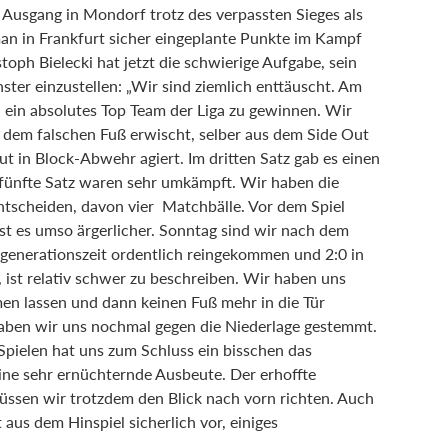
Ausgang in Mondorf trotz des verpassten Sieges als
man in Frankfurt sicher eingeplante Punkte im Kampf
toph Bielecki hat jetzt die schwierige Aufgabe, sein
er einzustellen: „Wir sind ziemlich enttäuscht. Am
 ein absolutes Top Team der Liga zu gewinnen. Wir
f dem falschen Fuß erwischt, selber aus dem Side Out
t in Block-Abwehr agiert. Im dritten Satz gab es einen
 fünfte Satz waren sehr umkämpft. Wir haben die
ntscheiden, davon vier Matchbälle. Vor dem Spiel
ist es umso ärgerlicher. Sonntag sind wir nach dem
generationszeit ordentlich reingekommen und 2:0 in
ist relativ schwer zu beschreiben. Wir haben uns
en lassen und dann keinen Fuß mehr in die Tür
aben wir uns nochmal gegen die Niederlage gestemmt.
 Spielen hat uns zum Schluss ein bisschen das
 eine sehr ernüchternde Ausbeute. Der erhoffte
üssen wir trotzdem den Blick nach vorn richten. Auch
aus dem Hinspiel sicherlich vor, einiges