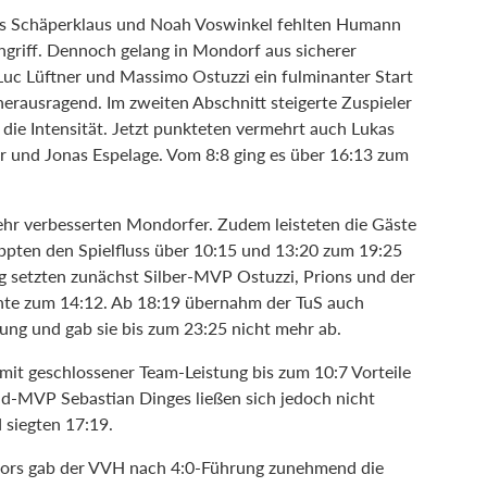
ris Schäperklaus und Noah Voswinkel fehlten Humann
griff. Dennoch gelang in Mondorf aus sicherer
c Lüftner und Massimo Ostuzzi ein fulminanter Start
herausragend. Im zweiten Abschnitt steigerte Zuspieler
 die Intensität. Jetzt punkteten vermehrt auch Lukas
r und Jonas Espelage. Vom 8:8 ging es über 16:13 zum
ehr verbesserten Mondorfer. Zudem leisteten die Gäste
oppten den Spielfluss über 10:15 und 13:20 zum 19:25
g setzten zunächst Silber-MVP Ostuzzi, Prions und der
nte zum 14:12. Ab 18:19 übernahm der TuS auch
rung und gab sie bis zum 23:25 nicht mehr ab.
it geschlossener Team-Leistung bis zum 10:7 Vorteile
ld-MVP Sebastian Dinges ließen sich jedoch nicht
d siegten 17:19.
iors gab der VVH nach 4:0-Führung zunehmend die