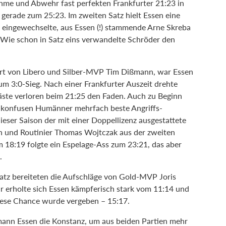
ahme und Abwehr fast perfekten Frankfurter 21:23 in
 gerade zum 25:23. Im zweiten Satz hielt Essen eine
 eingewechselte, aus Essen (!) stammende Arne Skreba
. Wie schon in Satz eins verwandelte Schröder den
ert von Libero und Silber-MVP Tim Dißmann, war Essen
um 3:0-Sieg. Nach einer Frankfurter Auszeit drehte
äste verloren beim 21:25 den Faden. Auch zu Beginn
se konfusen Humänner mehrfach beste Angriffs-
eser Saison der mit einer Doppellizenz ausgestattete
 und Routinier Thomas Wojtczak aus der zweiten
m 18:19 folgte ein Espelage-Ass zum 23:21, das aber
.
atz bereiteten die Aufschläge von Gold-MVP Joris
erholte sich Essen kämpferisch stark vom 11:14 und
diese Chance wurde vergeben – 15:17.
ann Essen die Konstanz, um aus beiden Partien mehr