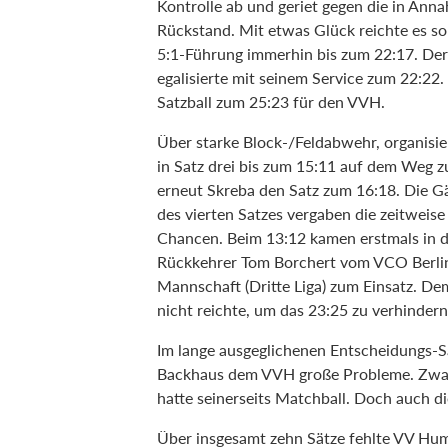
Kontrolle ab und geriet gegen die in Ann
Rückstand. Mit etwas Glück reichte es so
5:1-Führung immerhin bis zum 22:17. Der
egalisierte mit seinem Service zum 22:22
Satzball zum 25:23 für den VVH.
Über starke Block-/Feldabwehr, organisi
in Satz drei bis zum 15:11 auf dem Weg z
erneut Skreba den Satz zum 16:18. Die G
des vierten Satzes vergaben die zeitwei
Chancen. Beim 13:12 kamen erstmals in di
Rückkehrer Tom Borchert vom VCO Berlin
Mannschaft (Dritte Liga) zum Einsatz. De
nicht reichte, um das 23:25 zu verhindern
Im lange ausgeglichenen Entscheidungs-S
Backhaus dem VVH große Probleme. Zwar 
hatte seinerseits Matchball. Doch auch 
Über insgesamt zehn Sätze fehlte VV Hum