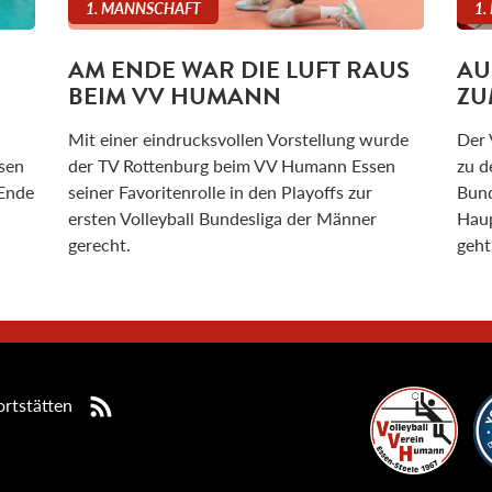
1. MANNSCHAFT
1.
AM ENDE WAR DIE LUFT RAUS
AU
BEIM VV HUMANN
ZU
Mit einer eindrucksvollen Vorstellung wurde
Der 
sen
der TV Rottenburg beim VV Humann Essen
zu d
 Ende
seiner Favoritenrolle in den Playoffs zur
Bund
ersten Volleyball Bundesliga der Männer
Haup
gerecht.
geht
rtstätten