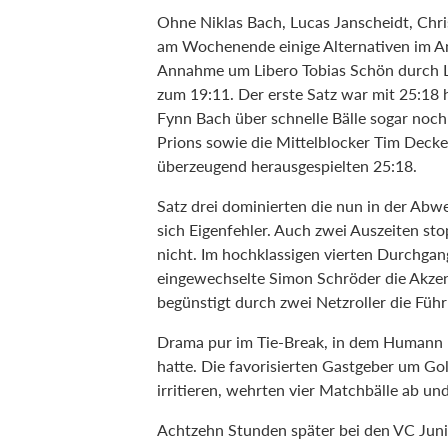
Ohne Niklas Bach, Lucas Janscheidt, Ch
am Wochenende einige Alternativen im An
Annahme um Libero Tobias Schön durch Lu
zum 19:11. Der erste Satz war mit 25:18 
Fynn Bach über schnelle Bälle sogar noch
Prions sowie die Mittelblocker Tim Decke
überzeugend herausgespielten 25:18.
Satz drei dominierten die nun in der Abw
sich Eigenfehler. Auch zwei Auszeiten st
nicht. Im hochklassigen vierten Durchgan
eingewechselte Simon Schröder die Akze
begünstigt durch zwei Netzroller die Füh
Drama pur im Tie-Break, in dem Humann m
hatte. Die favorisierten Gastgeber um Go
irritieren, wehrten vier Matchbälle ab un
Achtzehn Stunden später bei den VC Jun