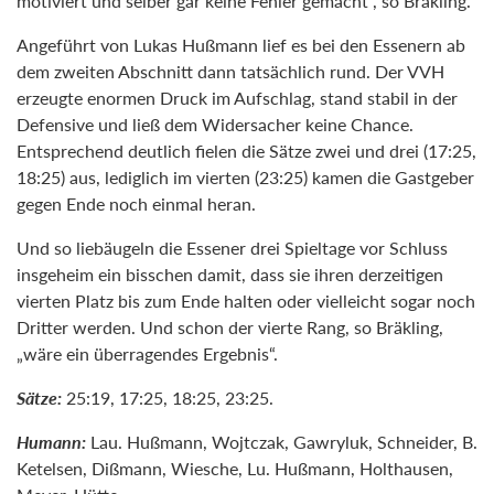
motiviert und selber gar keine Fehler gemacht“, so Bräkling.
Angeführt von Lukas Hußmann lief es bei den Essenern ab
dem zweiten Abschnitt dann tatsächlich rund. Der VVH
erzeugte enormen Druck im Aufschlag, stand stabil in der
Defensive und ließ dem Widersacher keine Chance.
Entsprechend deutlich fielen die Sätze zwei und drei (17:25,
18:25) aus, lediglich im vierten (23:25) kamen die Gastgeber
gegen Ende noch einmal heran.
Und so liebäugeln die Essener drei Spieltage vor Schluss
insgeheim ein bisschen damit, dass sie ihren derzeitigen
vierten Platz bis zum Ende halten oder vielleicht sogar noch
Dritter werden. Und schon der vierte Rang, so Bräkling,
„wäre ein überragendes Ergebnis“.
Sätze:
25:19, 17:25, 18:25, 23:25.
Humann:
Lau. Hußmann, Wojtczak, Gawryluk, Schneider, B.
Ketelsen, Dißmann, Wiesche, Lu. Hußmann, Holthausen,