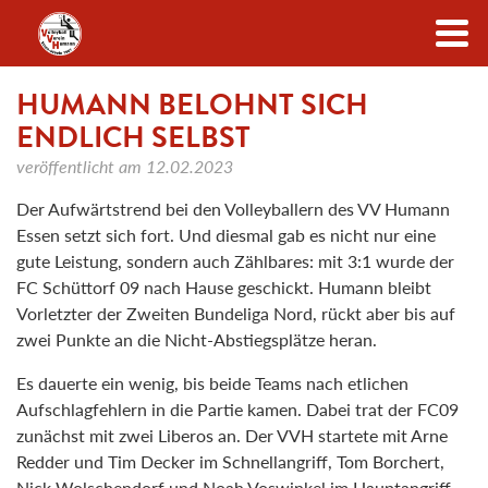
Zum Inhalt
HUMANN BELOHNT SICH
ENDLICH SELBST
veröffentlicht am
12.02.2023
Der Aufwärtstrend bei den Volleyballern des VV Humann
Essen setzt sich fort. Und diesmal gab es nicht nur eine
gute Leistung, sondern auch Zählbares: mit 3:1 wurde der
FC Schüttorf 09 nach Hause geschickt. Humann bleibt
Vorletzter der Zweiten Bundeliga Nord, rückt aber bis auf
zwei Punkte an die Nicht-Abstiegsplätze heran.
Es dauerte ein wenig, bis beide Teams nach etlichen
Aufschlagfehlern in die Partie kamen. Dabei trat der FC09
zunächst mit zwei Liberos an. Der VVH startete mit Arne
Redder und Tim Decker im Schnellangriff, Tom Borchert,
Nick Wolschendorf und Noah Voswinkel im Hauptangriff,