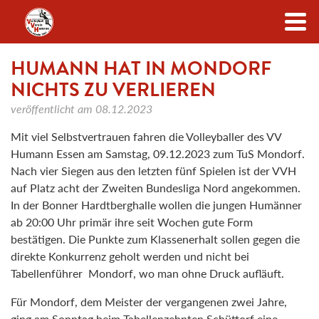
Zum Inhalt
HUMANN HAT IN MONDORF
NICHTS ZU VERLIEREN
veröffentlicht am
08.12.2023
Mit viel Selbstvertrauen fahren die Volleyballer des VV
Humann Essen am Samstag, 09.12.2023 zum TuS Mondorf.
Nach vier Siegen aus den letzten fünf Spielen ist der VVH
auf Platz acht der Zweiten Bundesliga Nord angekommen.
In der Bonner Hardtberghalle wollen die jungen Humänner
ab 20:00 Uhr primär ihre seit Wochen gute Form
bestätigen. Die Punkte zum Klassenerhalt sollen gegen die
direkte Konkurrenz geholt werden und nicht bei
Tabellenführer Mondorf, wo man ohne Druck aufläuft.
Für Mondorf, dem Meister der vergangenen zwei Jahre,
ging am Sonntag beim Tabellenzehnten Schüttorf eine