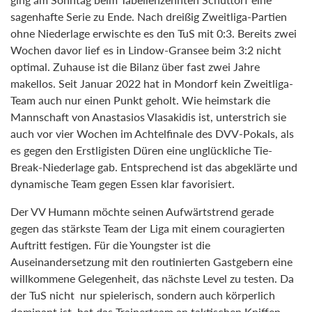
sagenhafte Serie zu Ende. Nach dreißig Zweitliga-Partien
ohne Niederlage erwischte es den TuS mit 0:3. Bereits zwei
Wochen davor lief es in Lindow-Gransee beim 3:2 nicht
optimal. Zuhause ist die Bilanz über fast zwei Jahre
makellos. Seit Januar 2022 hat in Mondorf kein Zweitliga-
Team auch nur einen Punkt geholt. Wie heimstark die
Mannschaft von Anastasios Vlasakidis ist, unterstrich sie
auch vor vier Wochen im Achtelfinale des DVV-Pokals, als
es gegen den Erstligisten Düren eine unglückliche Tie-
Break-Niederlage gab. Entsprechend ist das abgeklärte und
dynamische Team gegen Essen klar favorisiert.
Der VV Humann möchte seinen Aufwärtstrend gerade
gegen das stärkste Team der Liga mit einem couragierten
Auftritt festigen. Für die Youngster ist die
Auseinandersetzung mit den routinierten Gastgebern eine
willkommene Gelegenheit, das nächste Level zu testen. Da
der TuS nicht nur spielerisch, sondern auch körperlich
dominant ist, hat das Trainerteam an taktischen Kniffen