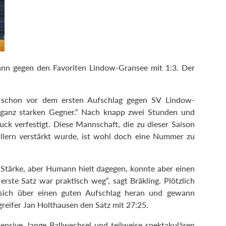
ann gegen den Favoriten Lindow-Gransee mit 1:3. Der
s schon vor dem ersten Aufschlag gegen SV Lindow-
n ganz starken Gegner.“ Nach knapp zwei Stunden und
ruck verfestigt. Diese Mannschaft, die zu dieser Saison
allern verstärkt wurde, ist wohl doch eine Nummer zu
Stärke, aber Humann hielt dagegen, konnte aber einen
erste Satz war praktisch weg“, sagt Bräkling. Plötzlich
sich über einen guten Aufschlag heran und gewann
eifer Jan Holthausen den Satz mit 27:25.
ensive, lange Ballwechsel und teilweise spektakulären