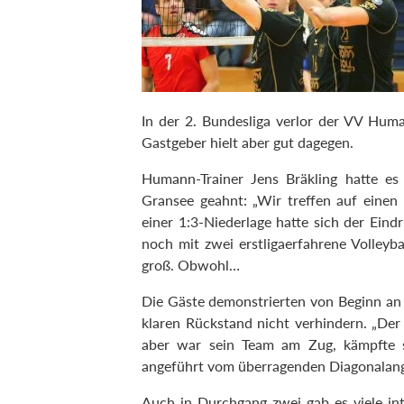
In der 2. Bundesliga verlor der VV Hum
Gastgeber hielt aber gut dagegen.
Humann-Trainer Jens Bräkling hatte e
Gransee geahnt: „Wir treffen auf eine
einer 1:3-Niederlage hatte sich der Eind
noch mit zwei erstligaerfahrene Volleyb
groß. Obwohl…
Die Gäste demonstrierten von Beginn an 
klaren Rückstand nicht verhindern. „Der 
aber war sein Team am Zug, kämpfte 
angeführt vom überragenden Diagonalangr
Auch in Durchgang zwei gab es viele int