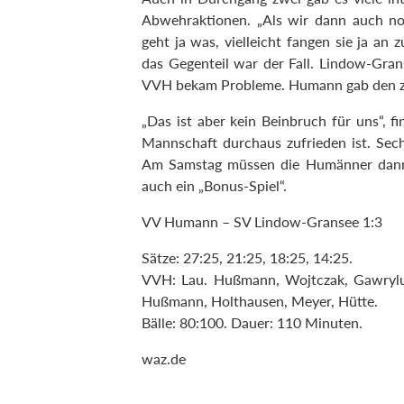
Abwehraktionen. „Als wir dann auch noc
geht ja was, vielleicht fangen sie ja a
das Gegenteil war der Fall. Lindow-Gran
VVH bekam Probleme. Humann gab den zw
„Das ist aber kein Beinbruch für uns“, f
Mannschaft durchaus zufrieden ist. Sech
Am Samstag müssen die Humänner dann 
auch ein „Bonus-Spiel“.
VV Humann – SV Lindow-Gransee 1:3
Sätze: 27:25, 21:25, 18:25, 14:25.
VVH: Lau. Hußmann, Wojtczak, Gawryluk,
Hußmann, Holthausen, Meyer, Hütte.
Bälle: 80:100. Dauer: 110 Minuten.
waz.de