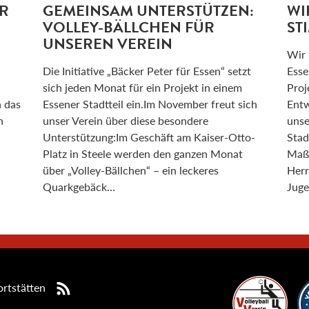
R
GEMEINSAM UNTERSTÜTZEN:
WI
VOLLEY-BÄLLCHEN FÜR
ST
UNSEREN VEREIN
Wir 
Die Initiative „Bäcker Peter für Essen“ setzt
Esse
sich jeden Monat für ein Projekt in einem
Proj
n das
Essener Stadtteil ein.Im November freut sich
Entw
n
unser Verein über diese besondere
unse
Unterstützung:Im Geschäft am Kaiser-Otto-
Stad
Platz in Steele werden den ganzen Monat
Maßn
über „Volley-Bällchen“ – ein leckeres
Herr
Quarkgebäck…
Juge
rtstätten