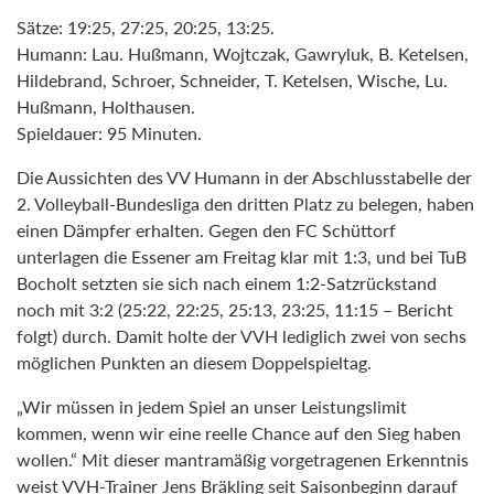
Sätze: 19:25, 27:25, 20:25, 13:25.
Humann: Lau. Hußmann, Wojtczak, Gawryluk, B. Ketelsen,
Hildebrand, Schroer, Schneider, T. Ketelsen, Wische, Lu.
Hußmann, Holthausen.
Spieldauer: 95 Minuten.
Die Aussichten des VV Humann in der Abschlusstabelle der
2. Volleyball-Bundesliga den dritten Platz zu belegen, haben
einen Dämpfer erhalten. Gegen den FC Schüttorf
unterlagen die Essener am Freitag klar mit 1:3, und bei TuB
Bocholt setzten sie sich nach einem 1:2-Satzrückstand
noch mit 3:2 (25:22, 22:25, 25:13, 23:25, 11:15 – Bericht
folgt) durch. Damit holte der VVH lediglich zwei von sechs
möglichen Punkten an diesem Doppelspieltag.
„Wir müssen in jedem Spiel an unser Leistungslimit
kommen, wenn wir eine reelle Chance auf den Sieg haben
wollen.“ Mit dieser mantramäßig vorgetragenen Erkenntnis
weist VVH-Trainer Jens Bräkling seit Saisonbeginn darauf