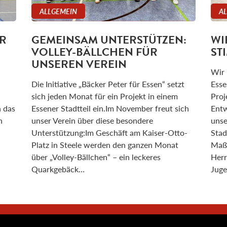
ALLGEMEIN
A
R
GEMEINSAM UNTERSTÜTZEN:
WI
VOLLEY-BÄLLCHEN FÜR
ST
UNSEREN VEREIN
Wir 
Die Initiative „Bäcker Peter für Essen“ setzt
Esse
sich jeden Monat für ein Projekt in einem
Proj
n das
Essener Stadtteil ein.Im November freut sich
Entw
n
unser Verein über diese besondere
unse
Unterstützung:Im Geschäft am Kaiser-Otto-
Stad
Platz in Steele werden den ganzen Monat
Maßn
über „Volley-Bällchen“ – ein leckeres
Herr
Quarkgebäck…
Juge