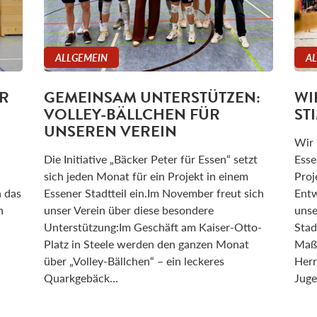
ALLGEMEIN
A
R
GEMEINSAM UNTERSTÜTZEN:
WI
VOLLEY-BÄLLCHEN FÜR
ST
UNSEREN VEREIN
Wir 
Die Initiative „Bäcker Peter für Essen“ setzt
Esse
sich jeden Monat für ein Projekt in einem
Proj
n das
Essener Stadtteil ein.Im November freut sich
Entw
n
unser Verein über diese besondere
unse
Unterstützung:Im Geschäft am Kaiser-Otto-
Stad
Platz in Steele werden den ganzen Monat
Maßn
über „Volley-Bällchen“ – ein leckeres
Herr
Quarkgebäck…
Juge