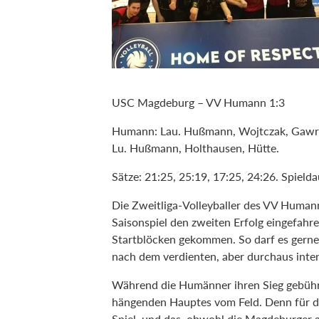
USC Magdeburg – VV Humann 1:3
Humann: Lau. Hußmann, Wojtczak, Gawryl
Lu. Hußmann, Holthausen, Hütte.
Sätze: 21:25, 25:19, 17:25, 24:26. Spield
Die Zweitliga-Volleyballer des VV Huma
Saisonspiel den zweiten Erfolg eingefahre
Startblöcken gekommen. So darf es gern
nach dem verdienten, aber durchaus int
Während die Humänner ihren Sieg gebühre
hängenden Hauptes vom Feld. Denn für den
Spiel, und das, obwohl die Magdeburger 