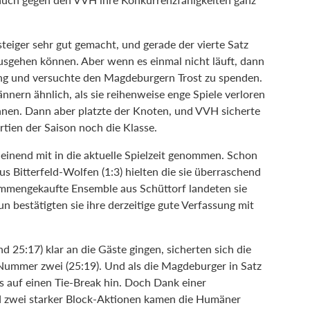
teiger sehr gut gemacht, und gerade der vierte Satz
usgehen können. Aber wenn es einmal nicht läuft, dann
kling und versuchte den Magdeburgern Trost zu spenden.
nern ähnlich, als sie reihenweise enge Spiele verloren
nnen. Dann aber platzte der Knoten, und VVH sicherte
rtien der Saison noch die Klasse.
inend mit in die aktuelle Spielzeit genommen. Schon
s Bitterfeld-Wolfen (1:3) hielten die sie überraschend
sammengekaufte Ensemble aus Schüttorf landeten sie
 bestätigten sie ihre derzeitige gute Verfassung mit
d 25:17) klar an die Gäste gingen, sicherten sich die
Nummer zwei (25:19). Und als die Magdeburger in Satz
es auf einen Tie-Break hin. Doch Dank einer
 zwei starker Block-Aktionen kamen die Humäner