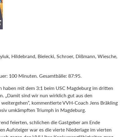
uk, Hildebrand, Bielecki, Schroer, Dißmann, Wiesche,
auer: 100 Minuten. Gesamtbälle: 87:95.
nn haben mit dem 3:1 beim USC Magdeburg im dritten
n. „Damit sind wir nun wirklich gut aus den
e weitergehen“, kommentierte VVH-Coach Jens Bräkling
ensiv umkämpften Triumph in Magdeburg.
nd feierten, schlichen die Gastgeber am Ende
 Aufsteiger war es die vierte Niederlage im vierten
auch gegen den VVH ihre Konkurrenzfähigkeiten ganz