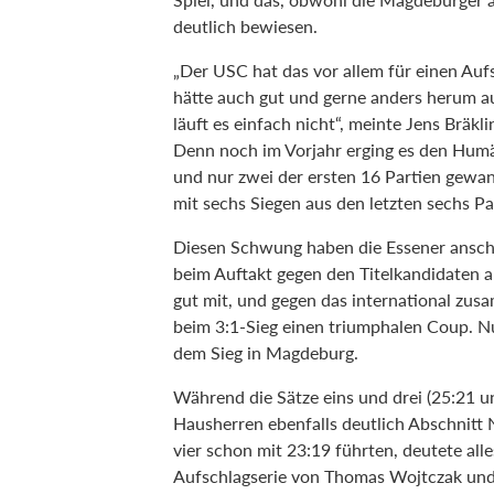
deutlich bewiesen.
„Der USC hat das vor allem für einen Aufs
hätte auch gut und gerne anders herum a
läuft es einfach nicht“, meinte Jens Brä
Denn noch im Vorjahr erging es den Humän
und nur zwei der ersten 16 Partien gewa
mit sechs Siegen aus den letzten sechs Pa
Diesen Schwung haben die Essener ansche
beim Auftakt gegen den Titelkandidaten au
gut mit, und gegen das international zu
beim 3:1-Sieg einen triumphalen Coup. Nun
dem Sieg in Magdeburg.
Während die Sätze eins und drei (25:21 un
Hausherren ebenfalls deutlich Abschnitt 
vier schon mit 23:19 führten, deutete all
Aufschlagserie von Thomas Wojtczak und