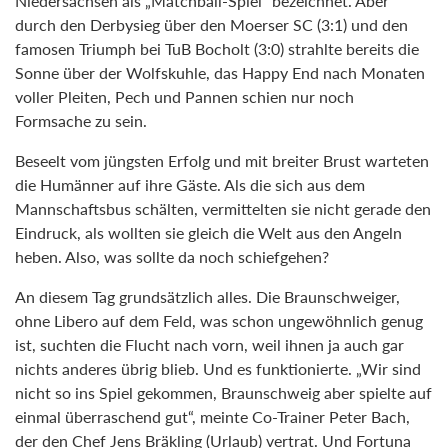
Niedersachsen als „Matchball-Spiel“ bezeichnet. Aber
durch den Derbysieg über den Moerser SC (3:1) und den
famosen Triumph bei TuB Bocholt (3:0) strahlte bereits die
Sonne über der Wolfskuhle, das Happy End nach Monaten
voller Pleiten, Pech und Pannen schien nur noch
Formsache zu sein.
Beseelt vom jüngsten Erfolg und mit breiter Brust warteten
die Humänner auf ihre Gäste. Als die sich aus dem
Mannschaftsbus schälten, vermittelten sie nicht gerade den
Eindruck, als wollten sie gleich die Welt aus den Angeln
heben. Also, was sollte da noch schiefgehen?
An diesem Tag grundsätzlich alles. Die Braunschweiger,
ohne Libero auf dem Feld, was schon ungewöhnlich genug
ist, suchten die Flucht nach vorn, weil ihnen ja auch gar
nichts anderes übrig blieb. Und es funktionierte. „Wir sind
nicht so ins Spiel gekommen, Braunschweig aber spielte auf
einmal überraschend gut“, meinte Co-Trainer Peter Bach,
der den Chef Jens Bräkling (Urlaub) vertrat. Und Fortuna