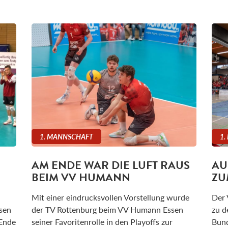
1. MANNSCHAFT
1.
AM ENDE WAR DIE LUFT RAUS
AU
BEIM VV HUMANN
ZU
Mit einer eindrucksvollen Vorstellung wurde
Der 
sen
der TV Rottenburg beim VV Humann Essen
zu d
 Ende
seiner Favoritenrolle in den Playoffs zur
Bund