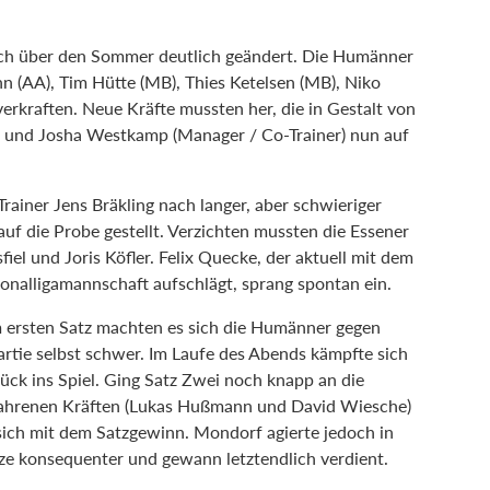
ch über den Sommer deutlich geändert. Die Humänner
(AA), Tim Hütte (MB), Thies Ketelsen (MB), Niko
erkraften. Neue Kräfte mussten her, die in Gestalt von
) und Josha Westkamp (Manager / Co-Trainer) nun auf
iner Jens Bräkling nach langer, aber schwieriger
auf die Probe gestellt. Verzichten mussten die Essener
fiel und Joris Köfler. Felix Quecke, der aktuell mit dem
gionalligamannschaft aufschlägt, sprang spontan ein.
 ersten Satz machten es sich die Humänner gegen
rtie selbst schwer. Im Laufe des Abends kämpfte sich
ück ins Spiel. Ging Satz Zwei noch knapp an die
ahrenen Kräften (Lukas Hußmann und David Wiesche)
sich mit dem Satzgewinn. Mondorf agierte jedoch in
ze konsequenter und gewann letztendlich verdient.