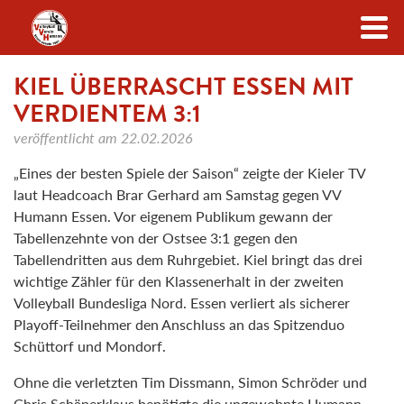
Zum Inhalt
KIEL ÜBERRASCHT ESSEN MIT
VERDIENTEM 3:1
veröffentlicht am
22.02.2026
„Eines der besten Spiele der Saison“ zeigte der Kieler TV
laut Headcoach Brar Gerhard am Samstag gegen VV
Humann Essen. Vor eigenem Publikum gewann der
Tabellenzehnte von der Ostsee 3:1 gegen den
Tabellendritten aus dem Ruhrgebiet. Kiel bringt das drei
wichtige Zähler für den Klassenerhalt in der zweiten
Volleyball Bundesliga Nord. Essen verliert als sicherer
Playoff-Teilnehmer den Anschluss an das Spitzenduo
Schüttorf und Mondorf.
Ohne die verletzten Tim Dissmann, Simon Schröder und
Chris Schäperklaus benötigte die ungewohnte Humann-