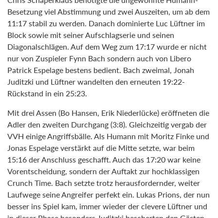
Besetzung viel Abstimmung und zwei Auszeiten, um ab dem
11:17 stabil zu werden. Danach dominierte Luc Lüftner im
Block sowie mit seiner Aufschlagserie und seinen
Diagonalschlägen. Auf dem Weg zum 17:17 wurde er nicht
nur von Zuspieler Fynn Bach sondern auch von Libero
Patrick Espelage bestens bedient. Bach zweimal, Jonah
Juditzki und Lüftner wandelten den erneuten 19:22-
Rückstand in ein 25:23.
Mit drei Assen (Bo Hansen, Erik Niederlücke) eröffneten die
Adler den zweiten Durchgang (3:8). Gleichzeitig vergab der
VVH einige Angriffsbälle. Als Humann mit Moritz Finke und
Jonas Espelage verstärkt auf die Mitte setzte, war beim
15:16 der Anschluss geschafft. Auch das 17:20 war keine
Vorentscheidung, sondern der Auftakt zur hochklassigen
Crunch Time. Bach setzte trotz herausfordernder, weiter
Laufwege seine Angreifer perfekt ein. Lukas Prions, der nun
besser ins Spiel kam, immer wieder der clevere Lüftner und
in dieser Phase besonders Juditzki bescherten den Gästen