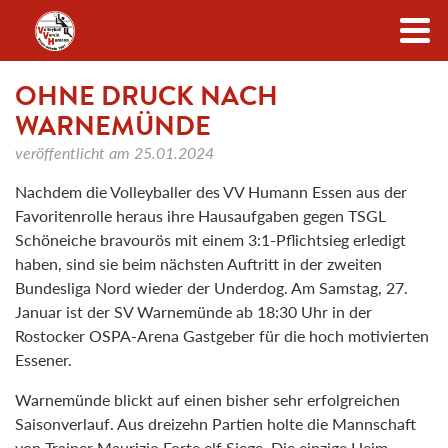
Zum Inhalt
OHNE DRUCK NACH
WARNEMÜNDE
veröffentlicht am
25.01.2024
Nachdem die Volleyballer des VV Humann Essen aus der
Favoritenrolle heraus ihre Hausaufgaben gegen TSGL
Schöneiche bravourös mit einem 3:1-Pflichtsieg erledigt
haben, sind sie beim nächsten Auftritt in der zweiten
Bundesliga Nord wieder der Underdog. Am Samstag, 27.
Januar ist der SV Warnemünde ab 18:30 Uhr in der
Rostocker OSPA-Arena Gastgeber für die hoch motivierten
Essener.
Warnemünde blickt auf einen bisher sehr erfolgreichen
Saisonverlauf. Aus dreizehn Partien holte die Mannschaft
von Trainer Maurizio Forte elf Siege. Die einzige Heim-