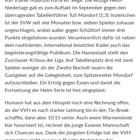
Niederlage gab es zum Auftakt im September gegen den
überragenden Tabellenführer TuS Mondorf (1:3). Inzwischen
ist der SVW seit vier Monaten bzw. sieben Spielen zuhause
ungeschlagen, wobei außer gegen Schüttorf immer drei
Punkte eingefahren wurden. Verantwortlich dafür ist neben
dem routinierten, international besetzten Kader auch das
begeisterungsfähige Publikum. Die Hansestadt stellt den
Zuschauer-Krösus der Liga. Auf Tabellenplatz drei mit zwei
Spielen weniger als der Zweite Bocholt lauern die
Gastgeber auf die Gelegenheit, zum Spitzenreiter Mondorf
aufzuschließen. Ein Erfolg gegen Essen und damit die
Fortsetzung der Heim-Serie ist fest eingeplant.
Humann hat aus dem Hinspiel noch eine Rechnung offen,
als der VVH es nach starker Leistung bis in den Tie-Break
schaffte, dann aber 10:15 verlor. Auch wenn Warnemünde
klar favorisiert ist, rechnet die junge Essener Mannschaft
sich Chancen aus. Dank der jüngsten Erfolge hat der VVH
momentan nicht nur neun Punkte Abstand zu den