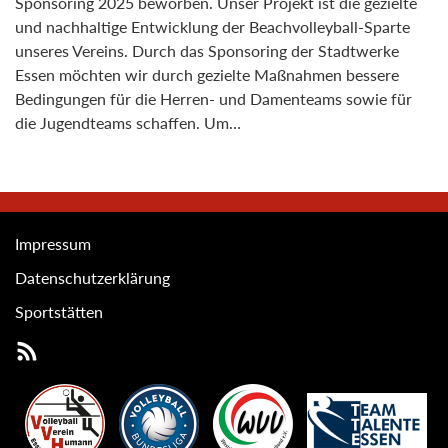
Sponsoring 2025 beworben. Unser Projekt ist die gezielte
und nachhaltige Entwicklung der Beachvolleyball-Sparte
unseres Vereins. Durch das Sponsoring der Stadtwerke
Essen möchten wir durch gezielte Maßnahmen bessere
Bedingungen für die Herren- und Damenteams sowie für
die Jugendteams schaffen. Um…
Impressum
Datenschutzerklärung
Sportstätten