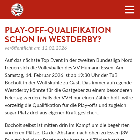
Zum Inhalt
PLAY-OFF-QUALIFIKATION
SCHON IM WESTDERBY?
veröffentlicht am
12.02.2026
Auf das nächste Top Event in der zweiten Bundesliga Nord
freuen sich die Volleyballer des VV Humann Essen. Am
Samstag, 14. Februar 2026 ist ab 19:30 Uhr der TuB
Bocholt in der Wolfskuhle zu Gast. Das immer aufregende
Westderby könnte für die Gastgeber zu einem besonderen
Feiertag werden. Falls der VVH nur einen Zähler holt, wäre
vorzeitig die Qualifikation für die Play-offs und zugleich
sogar Platz drei aus eigener Kraft gesichert.
Bocholt selbst ist mitten drin im Kampf um die begehrten
vorderen Plätze. Da der Abstand nach oben zu Essen (39
Punkte) bei einer Partie mehr bereits elf Zähler beträgt,