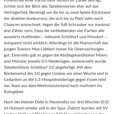
richtet sich der Blick des Tabellenvierten eher auf das
Verfolgerfeld. Bereinigt um die bis zu zwei Spiele Rückstand
der direkten Konkurrenz, die sich bis zu Platz zehn noch
Chancen ausrechnet, liegen die TuB-Schrauber nur maximal
drei Zähler vorn. Dass die verbleibenden vier Partien alle
auswärts stattfinden – inklusive Schüttorf und Mondorf -,
entspannt nicht wirklich. Allerdings ist die Mannschaft des
jungen Trainers Max Lübbert immer für Überraschungen
gut. Einerseits gab es gegen die Abstiegskandidaten Moers
und Münster jeweils 0:3-Niederlagen, andererseits wurde
Tabellenführer Schüttorf 3:0 abgefertigt. Mit dem
Rückenwind des 3:0 gegen Lindow vor einer Woche und in
Gedanken an die 1:3-Hinspielniederlage gegen Essen reist
das Team aus dem Westmünsterland hoch motiviert ins
Ruhrgebiet.
Nach der kleinen Delle in Neustrelitz vor drei Wochen (0:3)
ist Humann wieder voll in der Spur. Zuletzt wurden mit SV
Lindow (3:0) und TSV Giesen II (3:1) zwei Vereine aus der