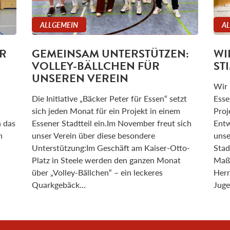
ALLGEMEIN
A
R
GEMEINSAM UNTERSTÜTZEN:
WI
VOLLEY-BÄLLCHEN FÜR
ST
UNSEREN VEREIN
Wir 
Die Initiative „Bäcker Peter für Essen“ setzt
Esse
sich jeden Monat für ein Projekt in einem
Proj
n das
Essener Stadtteil ein.Im November freut sich
Entw
n
unser Verein über diese besondere
unse
Unterstützung:Im Geschäft am Kaiser-Otto-
Stad
Platz in Steele werden den ganzen Monat
Maßn
über „Volley-Bällchen“ – ein leckeres
Herr
Quarkgebäck…
Juge