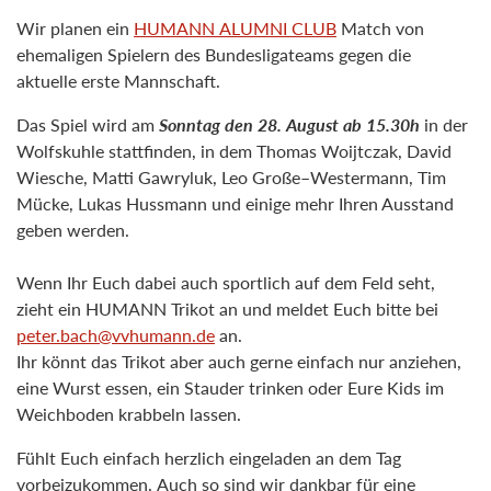
Wir
planen
ein
HUMANN
ALUMNI
CLUB
Match
von
e
hemaligen
Spielern
des
Bundesligateams
g
e
g
en
die
aktuelle erste Mannschaft.
Das Spiel
wird am
Sonntag
den 28.
August ab 15.30h
in der
Wolfskuhle stattfinden, in dem
Thomas Woijtczak, David
Wiesche,
Matti Gawryluk,
Leo Große
–
Westermann,
Tim
Mücke, Lukas Hussmann
und
einige mehr
Ihren Ausstand
geben werden
.
Wenn Ihr Euch
dabei auc
h
sportl
ich auf dem Feld seht,
zieht ein
HUMANN
Trikot an und
meldet Euch bitte
be
i
peter.bach@vvhumann.de
an
.
Ihr
könnt
das
Trikot
aber auch gerne
einfach nur anziehen,
eine Wurst essen
, ein Stauder
trinken
oder Eure
Kids im
Weichboden kr
abbeln lasse
n.
Fühlt Euch
einfach
herzlich eingeladen an dem Tag
vorbeizukommen.
Auch so
sind wir
dankbar für eine