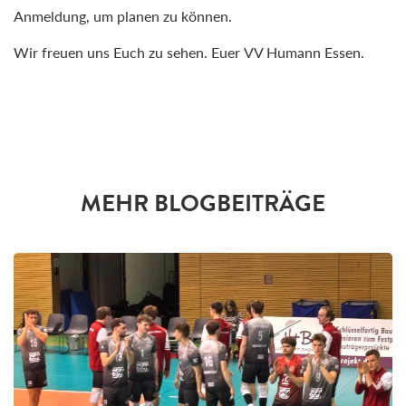
Anme
ldung
, um planen zu können
.
W
ir freuen uns Euch z
u sehen. Euer
VV Humann Essen
.
MEHR BLOGBEITRÄGE