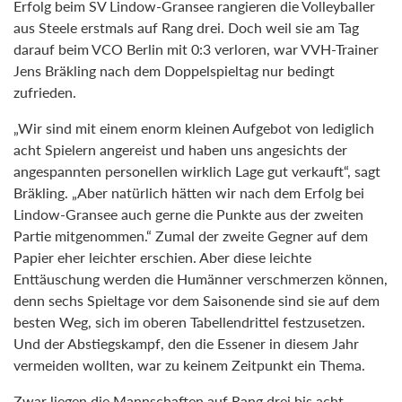
Erfolg beim SV Lindow-Gransee rangieren die Volleyballer
aus Steele erstmals auf Rang drei. Doch weil sie am Tag
darauf beim VCO Berlin mit 0:3 verloren, war VVH-Trainer
Jens Bräkling nach dem Doppelspieltag nur bedingt
zufrieden.
„Wir sind mit einem enorm kleinen Aufgebot von lediglich
acht Spielern angereist und haben uns angesichts der
angespannten personellen wirklich Lage gut verkauft“, sagt
Bräkling. „Aber natürlich hätten wir nach dem Erfolg bei
Lindow-Gransee auch gerne die Punkte aus der zweiten
Partie mitgenommen.“ Zumal der zweite Gegner auf dem
Papier eher leichter erschien. Aber diese leichte
Enttäuschung werden die Humänner verschmerzen können,
denn sechs Spieltage vor dem Saisonende sind sie auf dem
besten Weg, sich im oberen Tabellendrittel festzusetzen.
Und der Abstiegskampf, den die Essener in diesem Jahr
vermeiden wollten, war zu keinem Zeitpunkt ein Thema.
Zwar liegen die Mannschaften auf Rang drei bis acht