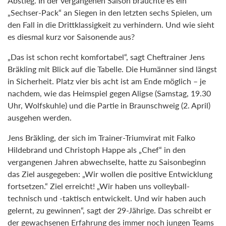
Abstieg. In der vergangenen Saison brauchte es ein
„Sechser-Pack“ an Siegen in den letzten sechs Spielen, um
den Fall in die Drittklassigkeit zu verhindern. Und wie sieht
es diesmal kurz vor Saisonende aus?
„Das ist schon recht komfortabel“, sagt Cheftrainer Jens
Bräkling mit Blick auf die Tabelle. Die Humänner sind längst
in Sicherheit. Platz vier bis acht ist am Ende möglich – je
nachdem, wie das Heimspiel gegen Aligse (Samstag, 19.30
Uhr, Wolfskuhle) und die Partie in Braunschweig (2. April)
ausgehen werden.
Jens Bräkling, der sich im Trainer-Triumvirat mit Falko
Hildebrand und Christoph Happe als „Chef“ in den
vergangenen Jahren abwechselte, hatte zu Saisonbeginn
das Ziel ausgegeben: „Wir wollen die positive Entwicklung
fortsetzen.“ Ziel erreicht! „Wir haben uns volleyball-
technisch und -taktisch entwickelt. Und wir haben auch
gelernt, zu gewinnen“, sagt der 29-Jährige. Das schreibt er
der gewachsenen Erfahrung des immer noch jungen Teams