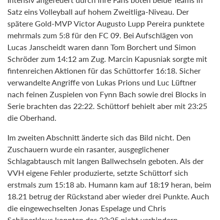
Satz eins Volleyball auf hohem Zweitliga-Niveau. Der
spätere Gold-MVP Victor Augusto Lupp Pereira punktete
mehrmals zum 5:8 für den FC 09. Bei Aufschlägen von
Lucas Janscheidt waren dann Tom Borchert und Simon
Schröder zum 14:12 am Zug. Marcin Kapusniak sorgte mit
fintenreichen Aktionen für das Schüttorfer 16:18. Sicher
verwandelte Angriffe von Lukas Prions und Luc Lüftner
nach feinen Zuspielen von Fynn Bach sowie drei Blocks in
Serie brachten das 22:22. Schüttorf behielt aber mit 23:25
die Oberhand.
Im zweiten Abschnitt änderte sich das Bild nicht. Den
Zuschauern wurde ein rasanter, ausgeglichener
Schlagabtausch mit langen Ballwechseln geboten. Als der
VVH eigene Fehler produzierte, setzte Schüttorf sich
erstmals zum 15:18 ab. Humann kam auf 18:19 heran, beim
18.21 betrug der Rückstand aber wieder drei Punkte. Auch
die eingewechselten Jonas Espelage und Chris
Schäperklaus konnten das 22:25 nicht verhindern.