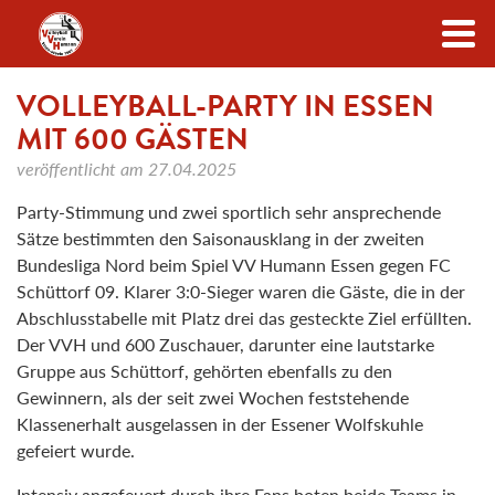
Zum Inhalt
VOLLEYBALL-PARTY IN ESSEN
MIT 600 GÄSTEN
veröffentlicht am
27.04.2025
Party-Stimmung und zwei sportlich sehr ansprechende
Sätze bestimmten den Saisonausklang in der zweiten
Bundesliga Nord beim Spiel VV Humann Essen gegen FC
Schüttorf 09. Klarer 3:0-Sieger waren die Gäste, die in der
Abschlusstabelle mit Platz drei das gesteckte Ziel erfüllten.
Der VVH und 600 Zuschauer, darunter eine lautstarke
Gruppe aus Schüttorf, gehörten ebenfalls zu den
Gewinnern, als der seit zwei Wochen feststehende
Klassenerhalt ausgelassen in der Essener Wolfskuhle
gefeiert wurde.
Intensiv angefeuert durch ihre Fans boten beide Teams in