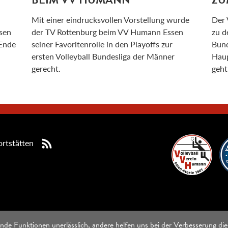
Mit einer eindrucksvollen Vorstellung wurde
Der 
sen
der TV Rottenburg beim VV Humann Essen
zu d
 Ende
seiner Favoritenrolle in den Playoffs zur
Bund
ersten Volleyball Bundesliga der Männer
Haup
gerecht.
geht
rtstätten
nde Funktionen unerlässlich, andere helfen uns bei der Verbesserung die