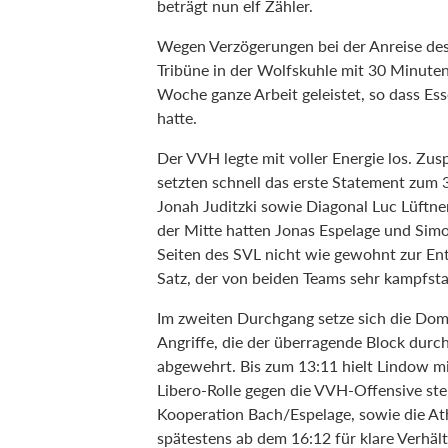
beträgt nun elf Zähler.
Wegen Verzögerungen bei der Anreise des 
Tribüne in der Wolfskuhle mit 30 Minuten
Woche ganze Arbeit geleistet, so dass E
hatte.
Der VVH legte mit voller Energie los. Zu
setzten schnell das erste Statement zum
Jonah Juditzki sowie Diagonal Luc Lüftne
der Mitte hatten Jonas Espelage und Simo
Seiten des SVL nicht wie gewohnt zur Ent
Satz, der von beiden Teams sehr kampfsta
Im zweiten Durchgang setze sich die Dom
Angriffe, die der überragende Block dur
abgewehrt. Bis zum 13:11 hielt Lindow mi
Libero-Rolle gegen die VVH-Offensive st
Kooperation Bach/Espelage, sowie die Ath
spätestens ab dem 16:12 für klare Verhält