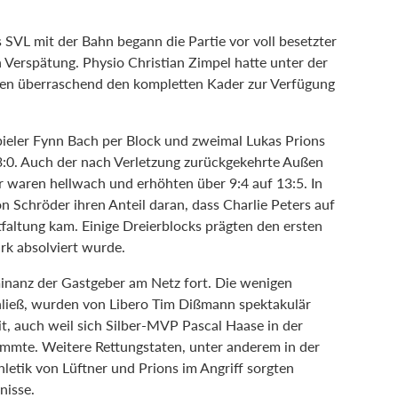
SVL mit der Bahn begann die Partie vor voll besetzter
 Verspätung. Physio Christian Zimpel hatte unter der
ssen überraschend den kompletten Kader zur Verfügung
spieler Fynn Bach per Block und zweimal Lukas Prions
 3:0. Auch der nach Verletzung zurückgekehrte Außen
r waren hellwach und erhöhten über 9:4 auf 13:5. In
n Schröder ihren Anteil daran, dass Charlie Peters auf
faltung kam. Einige Dreierblocks prägten den ersten
rk absolviert wurde.
inanz der Gastgeber am Netz fort. Die wenigen
chließ, wurden von Libero Tim Dißmann spektakulär
t, auch weil sich Silber-MVP Pascal Haase in der
emmte. Weitere Rettungstaten, unter anderem in der
letik von Lüftner und Prions im Angriff sorgten
nisse.