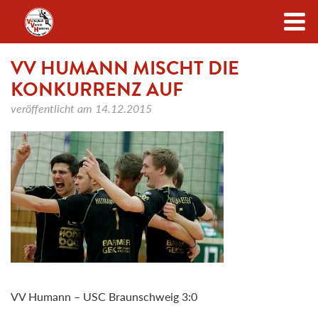
Zum Inhalt
VV HUMANN MISCHT DIE
KONKURRENZ AUF
veröffentlicht am
14.12.2015
VV Humann – USC Braunschweig 3:0