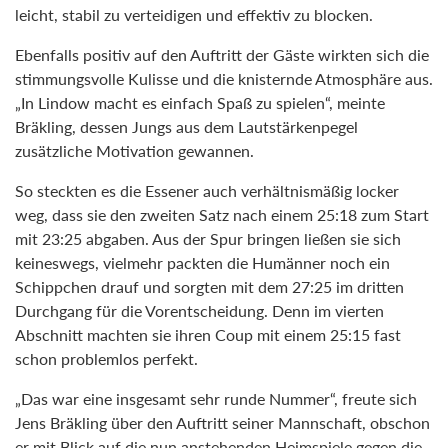
leicht, stabil zu verteidigen und effektiv zu blocken.
Ebenfalls positiv auf den Auftritt der Gäste wirkten sich die
stimmungsvolle Kulisse und die knisternde Atmosphäre aus.
„In Lindow macht es einfach Spaß zu spielen“, meinte
Bräkling, dessen Jungs aus dem Lautstärkenpegel
zusätzliche Motivation gewannen.
So steckten es die Essener auch verhältnismäßig locker
weg, dass sie den zweiten Satz nach einem 25:18 zum Start
mit 23:25 abgaben. Aus der Spur bringen ließen sie sich
keineswegs, vielmehr packten die Humänner noch ein
Schippchen drauf und sorgten mit dem 27:25 im dritten
Durchgang für die Vorentscheidung. Denn im vierten
Abschnitt machten sie ihren Coup mit einem 25:15 fast
schon problemlos perfekt.
„Das war eine insgesamt sehr runde Nummer“, freute sich
Jens Bräkling über den Auftritt seiner Mannschaft, obschon
er mit Blick auf die nun anstehenden Heimspiele gegen die