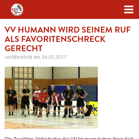
Zum Inhalt
VV HUMANN WIRD SEINEM RUF
ALS FAVORITENSCHRECK
GERECHT
veröffentlicht am
16.01.2017
Die Zweitliga-Volleyballer des VV Humann haben ihren fast