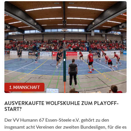
1. MANNSCHAFT
AUSVERKAUFTE WOLFSKUHLE ZUM PLAYOFF-
START?
Der VV Humann 67 Essen-Steele e.V. gehört zu den
insgesamt acht Vereinen der zweiten Bundesligen, für die es