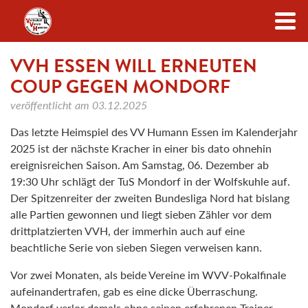
Zum Inhalt
VVH ESSEN WILL ERNEUTEN
COUP GEGEN MONDORF
veröffentlicht am
03.12.2025
Das letzte Heimspiel des VV Humann Essen im Kalenderjahr
2025 ist der nächste Kracher in einer bis dato ohnehin
ereignisreichen Saison. Am Samstag, 06. Dezember ab
19:30 Uhr schlägt der TuS Mondorf in der Wolfskuhle auf.
Der Spitzenreiter der zweiten Bundesliga Nord hat bislang
alle Partien gewonnen und liegt sieben Zähler vor dem
drittplatzierten VVH, der immerhin auch auf eine
beachtliche Serie von sieben Siegen verweisen kann.
Vor zwei Monaten, als beide Vereine im WVV-Pokalfinale
aufeinandertrafen, gab es eine dicke Überraschung.
Mondorf verlor damals ohne seinen erfahrenen Trainer