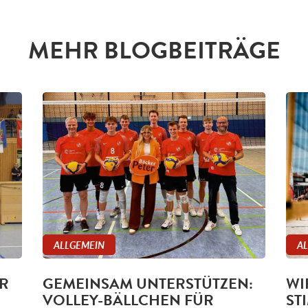
MEHR BLOGBEITRÄGE
ALLGEMEIN
A
R
GEMEINSAM UNTERSTÜTZEN:
WI
VOLLEY-BÄLLCHEN FÜR
ST