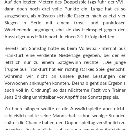
Auf den letzten Metern des Doppelspieltags fuhr der VVH
dann doch noch drei volle Punkte ein. Lange hat es so
ausgesehen, als müssten sich die Essener nach zuletzt vier
Siegen in Serie mit einem trost- und punktlosen
Wochenende begnügen, ehe sie das Heimspiel gegen den
Aussteiger aus Hürth noch in einen 3:1-Erfolg drehten.
Bereits am Samstag hatte es beim Volleyball-Internat aus
Frankfurt eine verdiente Niederlage gegeben, bei der es
letztlich nur zu einem Satzgewinn reichte. „Die junge
Truppe aus Frankfurt hat ein richtig starkes Spiel gemacht,
während wir nicht an unsere guten Leistungen der
Vorwochen anknüpfen konnten. Deshalb geht das Ergebnis
auch voll in Ordnung“, so das nüchterne Fazit von Trainer
Jens Bräkling unmittelbar vor Anpfiff des Sonntagsspiels.
Zu hoch hängen wollte er die Auswärtspleite aber nicht,
schließlich sollte seine Mannschaft schon wenige Stunden
später die Chance haben den Doppelspieltag versöhnlich zu
beenden. Doch zunächst sah es auch gegen den Aufsteiger