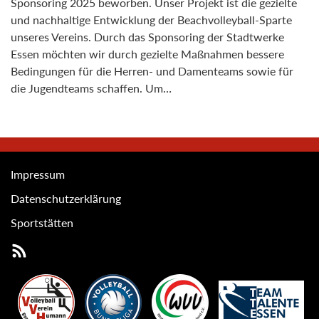
Sponsoring 2025 beworben. Unser Projekt ist die gezielte
und nachhaltige Entwicklung der Beachvolleyball-Sparte
unseres Vereins. Durch das Sponsoring der Stadtwerke
Essen möchten wir durch gezielte Maßnahmen bessere
Bedingungen für die Herren- und Damenteams sowie für
die Jugendteams schaffen. Um…
Impressum
Datenschutzerklärung
Sportstätten