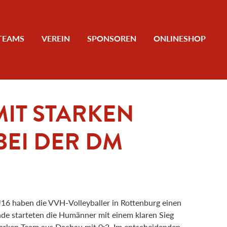
TEAMS
VEREIN
SPONSOREN
ONLINESHOP
MIT STARKEN
BEI DER DM
16 haben die VVH-Volleyballer in Rottenburg einen
unde starteten die Humänner mit einem klaren Sieg
tarken Team aus Dachau mit 0:2. Im entscheidenden