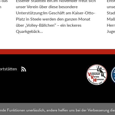
n das
Essener Stadtteil ein.Im November freut sich
Entw
n
unser Verein über diese besondere
unse
Unterstützung:Im Geschäft am Kaiser-Otto-
Stad
Platz in Steele werden den ganzen Monat
Maßn
über „Volley-Bällchen“ – ein leckeres
Herr
Quarkgebäck…
Juge
rtstätten
nde Funktionen unerlässlich, andere helfen uns bei der Verbesserung die