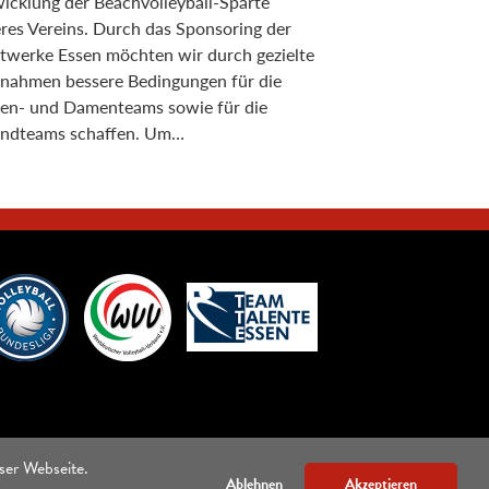
icklung der Beachvolleyball-Sparte
res Vereins. Durch das Sponsoring der
twerke Essen möchten wir durch gezielte
ahmen bessere Bedingungen für die
en- und Damenteams sowie für die
ndteams schaffen. Um…
ser Webseite.
Ablehnen
Akzeptieren