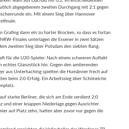
deutlich abgegebenem zweiten Durchgang mit 2:1 gegen
ischenrunde ein. Mit einem Sieg über Hannover
elfinale.
n Grafing dann ein zu harter Brocken, so dass es fortan
 NRW-Finales unterlagen die Essener in zwei Sätzen
dem zweiten Sieg über Potsdam den siebten Rang.
haft für die U20-Spieler. Nach einem schweren Auftakt
ein echtes Glanzstück hin. Gegen den amtierenden
ger aus Unterhaching spielten die Humänner frech auf
en beim 2:0-Erfolg. Ein Arbeitssieg über Schöneiche
nplatz.
f starke Berliner, die sich am Ende verdient 2:0
nz und einer knappen Niederlage gegen Ausrichter
ier auf Platz zehn, hatten aber zuvor nur gegen die
geland erreichten die Volleyballer des Werdener TB