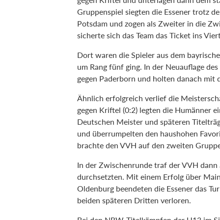
Gruppenspiel siegten die Essener trotz 
Potsdam und zogen als Zweiter in die Zw
sicherte sich das Team das Ticket ins Viert
Dort waren die Spieler aus dem bayrische
um Rang fünf ging. In der Neuauflage des
gegen Paderborn und holten danach mit 
Ähnlich erfolgreich verlief die Meistersc
gegen Kriftel (0:2) legten die Humänner 
Deutschen Meister und späteren Titelträ
und überrumpelten den haushohen Favorit
brachte den VVH auf den zweiten Gruppe
In der Zwischenrunde traf der VVH dann au
durchsetzten. Mit einem Erfolg über Mai
Oldenburg beendeten die Essener das Turn
beiden späteren Dritten verloren.
Bei den NRW-Titelkämpfen der U13 im Sie