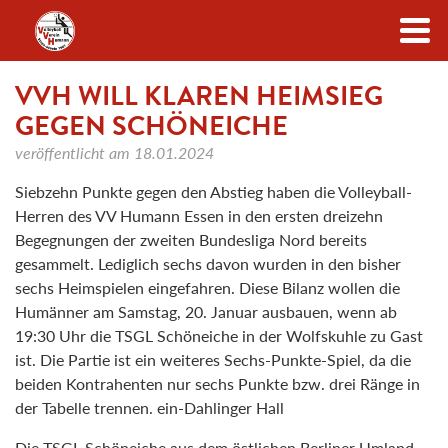
Zum Inhalt
VVH WILL KLAREN HEIMSIEG
GEGEN SCHÖNEICHE
veröffentlicht am
18.01.2024
Siebzehn Punkte gegen den Abstieg haben die Volleyball-
Herren des VV Humann Essen in den ersten dreizehn
Begegnungen der zweiten Bundesliga Nord bereits
gesammelt. Lediglich sechs davon wurden in den bisher
sechs Heimspielen eingefahren. Diese Bilanz wollen die
Humänner am Samstag, 20. Januar ausbauen, wenn ab
19:30 Uhr die TSGL Schöneiche in der Wolfskuhle zu Gast
ist. Die Partie ist ein weiteres Sechs-Punkte-Spiel, da die
beiden Kontrahenten nur sechs Punkte bzw. drei Ränge in
der Tabelle trennen. ein-Dahlinger Hall
Die TSGL Schöneiche aus dem östlichen Berliner Umland