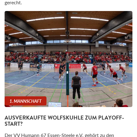
gerecht.
1. MANNSCHAFT
AUSVERKAUFTE WOLFSKUHLE ZUM PLAYOFF-
START?
Der VV Humann 67 Essen-Steele e.V. gehört zu den