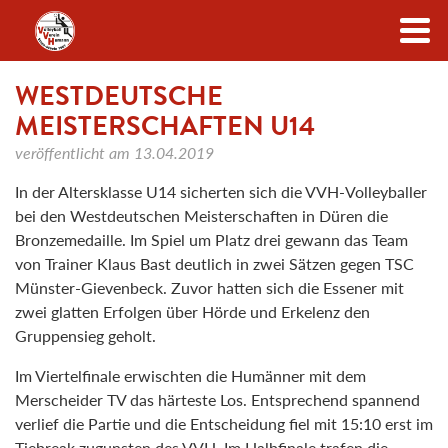
Zum Inhalt
WESTDEUTSCHE
MEISTERSCHAFTEN U14
veröffentlicht am
13.04.2019
In der Altersklasse U14 sicherten sich die VVH-Volleyballer
bei den Westdeutschen Meisterschaften in Düren die
Bronzemedaille. Im Spiel um Platz drei gewann das Team
von Trainer Klaus Bast deutlich in zwei Sätzen gegen TSC
Münster-Gievenbeck. Zuvor hatten sich die Essener mit
zwei glatten Erfolgen über Hörde und Erkelenz den
Gruppensieg geholt.
Im Viertelfinale erwischten die Humänner mit dem
Merscheider TV das härteste Los. Entsprechend spannend
verlief die Partie und die Entscheidung fiel mit 15:10 erst im
Tiebreak zugunsten des VVH. Im Halbfinale trafen die