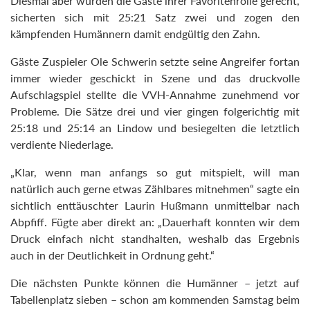
Diesmal aber wurden die Gäste ihrer Favoritenrolle gerecht,
sicherten sich mit 25:21 Satz zwei und zogen den
kämpfenden Humännern damit endgültig den Zahn.
Gäste Zuspieler Ole Schwerin setzte seine Angreifer fortan
immer wieder geschickt in Szene und das druckvolle
Aufschlagspiel stellte die VVH-Annahme zunehmend vor
Probleme. Die Sätze drei und vier gingen folgerichtig mit
25:18 und 25:14 an Lindow und besiegelten die letztlich
verdiente Niederlage.
„Klar, wenn man anfangs so gut mitspielt, will man
natürlich auch gerne etwas Zählbares mitnehmen“ sagte ein
sichtlich enttäuschter Laurin Hußmann unmittelbar nach
Abpfiff. Fügte aber direkt an: „Dauerhaft konnten wir dem
Druck einfach nicht standhalten, weshalb das Ergebnis
auch in der Deutlichkeit in Ordnung geht.“
Die nächsten Punkte können die Humänner – jetzt auf
Tabellenplatz sieben – schon am kommenden Samstag beim