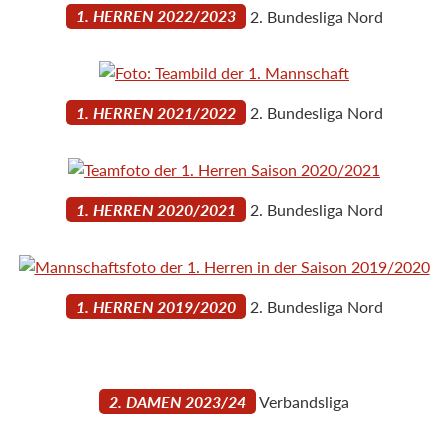
1. HERREN 2022/2023
2. Bundesliga Nord
1. HERREN 2021/2022
2. Bundesliga Nord
1. HERREN 2020/2021
2. Bundesliga Nord
1. HERREN 2019/2020
2. Bundesliga Nord
2. DAMEN 2023/24
Verbandsliga