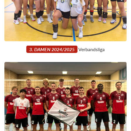
3. DAMEN 2024/2025
Verbandsliga