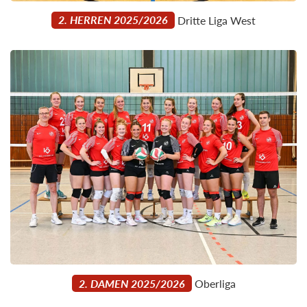
2. HERREN 2025/2026
Dritte Liga West
2. DAMEN 2025/2026
Oberliga