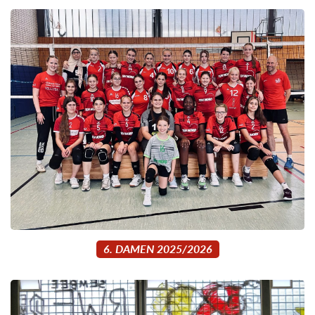
6. DAMEN 2025/2026