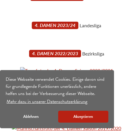
4. DAMEN 2023/24
Landesliga
4. DAMEN 2022/2023
Bezirksliga
Diese Webseite verwendet Cookies. Einige davon sind
4. DAMEN 2021/2022
Bezirksklasse
für grundlegende Funktionen unerlässlich, andere
helfen uns bei der Verbesserung dieser Webseite.
Mehr dazu in unserer Datenschutzerklärung
4. DAMEN 2020/2021
Bezirksklasse
Ablehnen
Akzeptieren