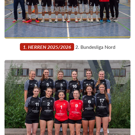
1. HERREN 2025/2026
2. Bundesliga Nord