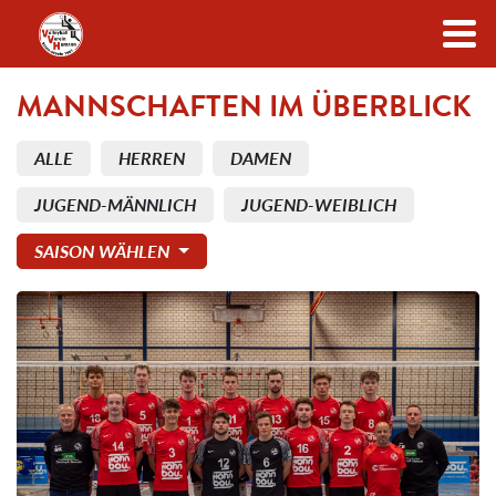
Zum Inhalt
MANNSCHAFTEN IM ÜBERBLICK
ALLE
HERREN
DAMEN
JUGEND-MÄNNLICH
JUGEND-WEIBLICH
SAISON WÄHLEN