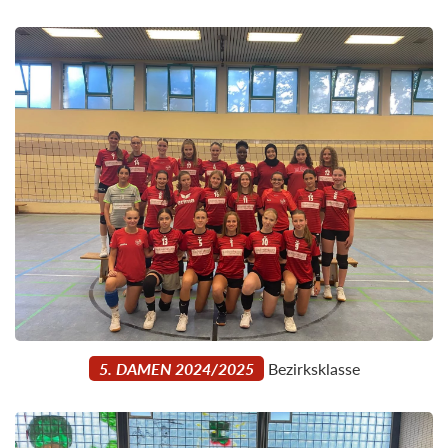
5. DAMEN 2024/2025
Bezirksklasse