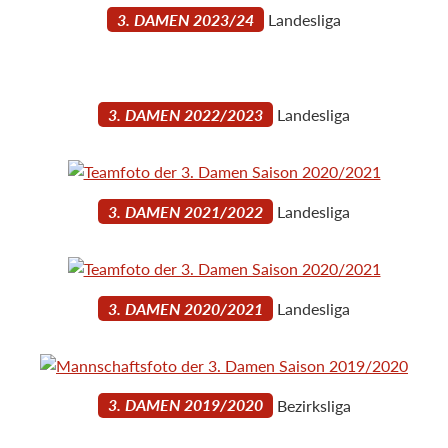
3. DAMEN 2023/24
Landesliga
3. DAMEN 2022/2023
Landesliga
3. DAMEN 2021/2022
Landesliga
3. DAMEN 2020/2021
Landesliga
3. DAMEN 2019/2020
Bezirksliga