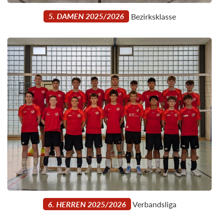
5. DAMEN 2025/2026
Bezirksklasse
6. HERREN 2025/2026
Verbandsliga