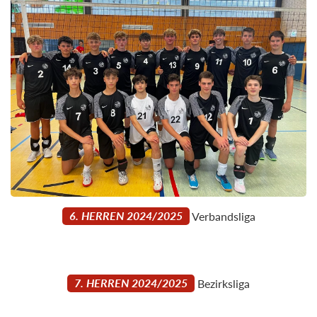
6. HERREN 2024/2025
Verbandsliga
7. HERREN 2024/2025
Bezirksliga