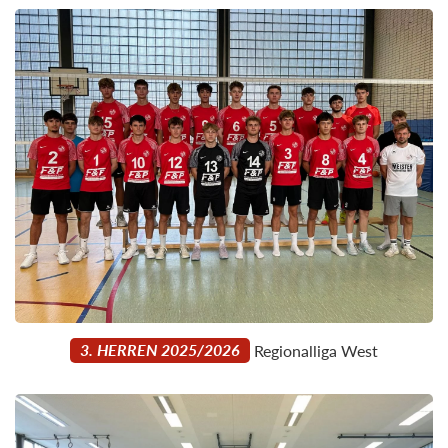
3. HERREN 2025/2026
Regionalliga West